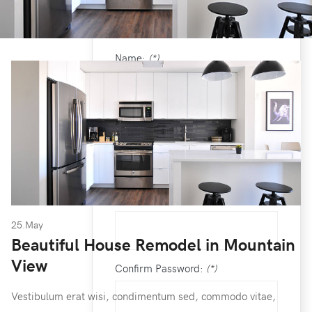
/
CREATE AN ACCOUNT
Name:
(*)
Username:
(*)
Password:
(*)
25.May
Beautiful House Remodel in Mountain
View
Confirm Password:
(*)
Vestibulum erat wisi, condimentum sed, commodo vitae,