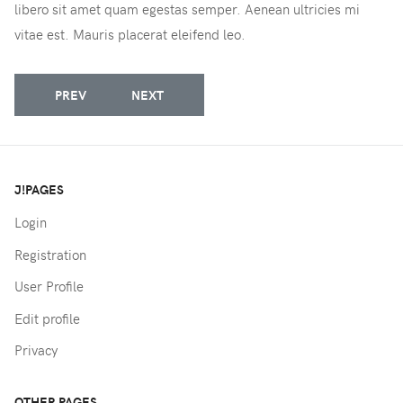
libero sit amet quam egestas semper. Aenean ultricies mi
vitae est. Mauris placerat eleifend leo.
PREVIOUS ARTICLE: A PITSTOP FOR REFUGEES
NEXT ARTICLE: SOCIAL WORKERS: THE CRA
PREV
NEXT
J!PAGES
Login
Registration
User Profile
Edit profile
Privacy
OTHER PAGES