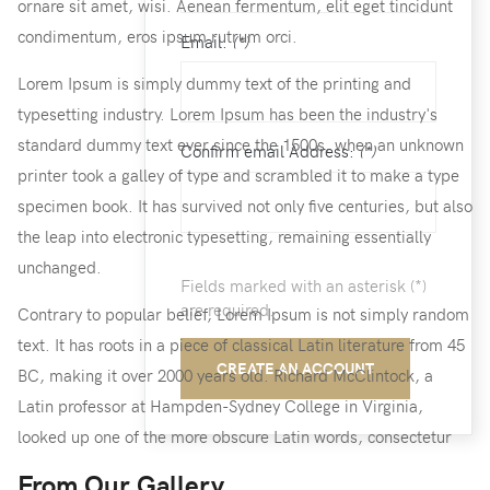
ornare sit amet, wisi. Aenean fermentum, elit eget tincidunt
condimentum, eros ipsum rutrum orci.
Email:
(*)
Lorem Ipsum is simply dummy text of the printing and
typesetting industry. Lorem Ipsum has been the industry's
standard dummy text ever since the 1500s, when an unknown
Confirm email Address:
(*)
printer took a galley of type and scrambled it to make a type
specimen book. It has survived not only five centuries, but also
the leap into electronic typesetting, remaining essentially
unchanged.
Fields marked with an asterisk (*)
are required.
Contrary to popular belief, Lorem Ipsum is not simply random
text. It has roots in a piece of classical Latin literature from 45
CREATE AN ACCOUNT
BC, making it over 2000 years old. Richard McClintock, a
Latin professor at Hampden-Sydney College in Virginia,
looked up one of the more obscure Latin words, consectetur
From Our Gallery